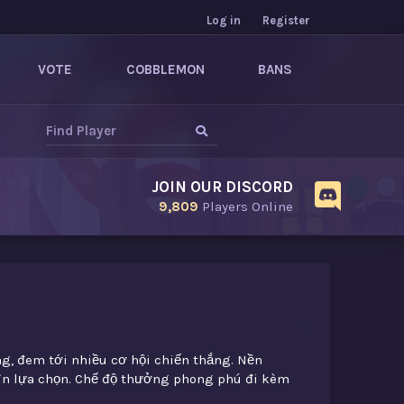
Log in
Register
VOTE
COBBLEMON
BANS
JOIN OUR DISCORD
9,809
Players Online
g, đem tới nhiều cơ hội chiến thắng. Nền
hìn lựa chọn. Chế độ thưởng phong phú đi kèm